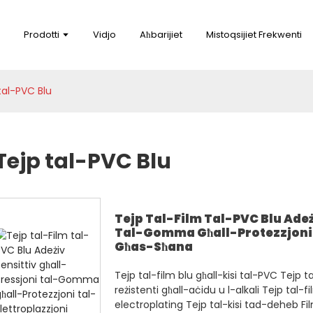
Prodotti
Vidjo
Aħbarijiet
Mistoqsijiet Frekwenti
tal-PVC Blu
Tejp tal-PVC Blu
Tejp Tal-Film Tal-PVC Blu Adeż
Tal-Gomma Għall-Protezzjoni T
Għas-Sħana
Tejp tal-film blu għall-kisi tal-PVC Tejp t
reżistenti għall-aċidu u l-alkali Tejp tal-f
electroplating Tejp tal-kisi tad-deheb Fil