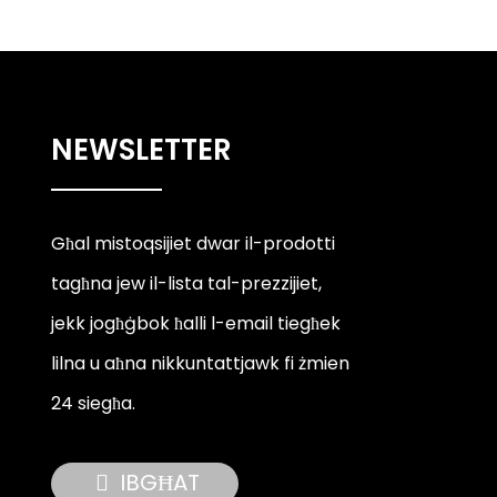
NEWSLETTER
Għal mistoqsijiet dwar il-prodotti
tagħna jew il-lista tal-prezzijiet,
jekk jogħġbok ħalli l-email tiegħek
lilna u aħna nikkuntattjawk fi żmien
24 siegħa.
IBGĦAT