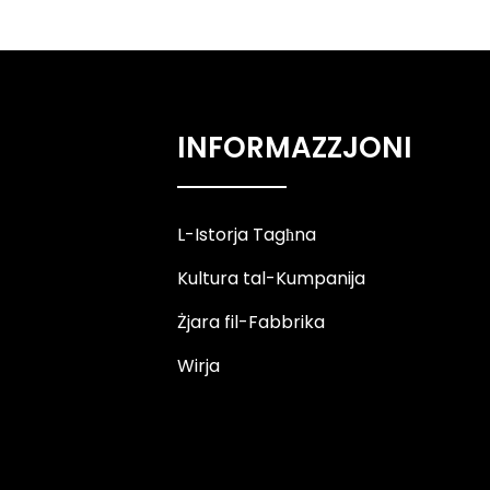
Maskra għal Skop Ġenerali
ta' Lastiku Naturali...
Tejp tal-Masking b'ħafna
Kuluri għall-Ittikkettjar tal-
INFORMAZZJONI
Qawsalla...
Tejp Washi b'ħafna kuluri
stampat apposta
L-Istorja Tagħna
Kultura tal-Kumpanija
Żjara fil-Fabbrika
Wirja