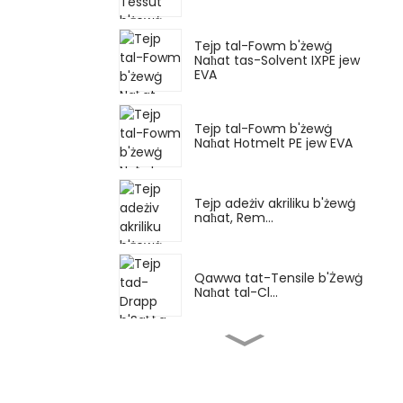
Tejp tal-Fowm b'żewġ
Naħat tas-Solvent IXPE jew
EVA
Tejp tal-Fowm b'żewġ
Naħat Hotmelt PE jew EVA
Tejp adeżiv akriliku b'żewġ
naħat, Rem...
Qawwa tat-Tensile b'Żewġ
Naħat tal-Cl...
Kolla tal-gomma tas-
silikonju għal temperatura
għolja...