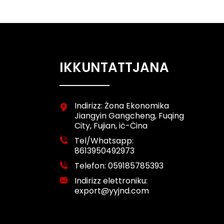
IKKUNTATTJANA
Indirizz: Żona Ekonomika
Jiangyin Gangcheng, Fuqing
City, Fujian, iċ-Ċina
Tel/Whatsapp:
8613950492973
Telefon:
059185785393
Indirizz elettroniku:
export@yyjnd.com