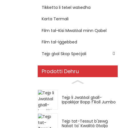
Tikketta li teħel waħedha
Karta Termali
Film tal-Kisi Mwaħħal minn Qabel
Film tal-Iġġebbed
Tejp għal Skop Speċjali
Prodotti Dehru
Tejp li Jwaħħal għall-
Ippakkjar Bopp f'Roll Jumbo
Tejp tat-Tessut b'żewġ
Naħat ta' Kwalità Għolja