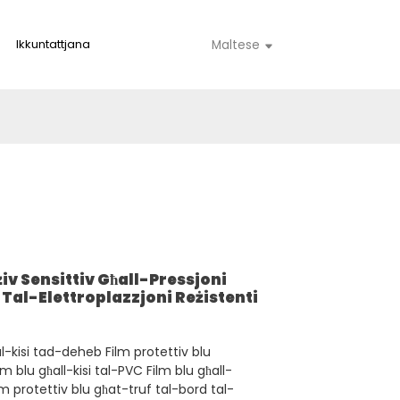
Ikkuntattjana
Maltese
iv Sensittiv Għall-Pressjoni
al-Elettroplazzjoni Reżistenti
al-kisi tad-deheb Film protettiv blu
ilm blu għall-kisi tal-PVC Film blu għall-
m protettiv blu għat-truf tal-bord tal-