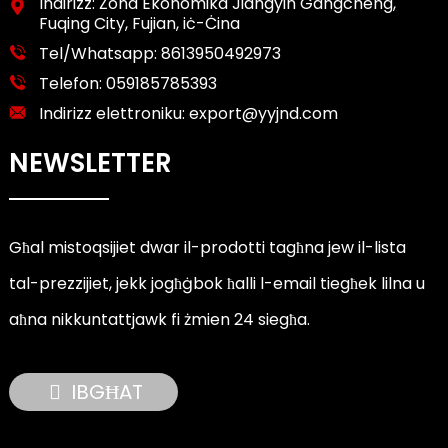
Indirizz: Żona Ekonomika Jiangyin Gangcheng,
Fuqing City, Fujian, iċ-Ċina
Tel/Whatsapp:
8613950492973
Telefon:
059185785393
Indirizz elettroniku:
export@yyjnd.com
NEWSLETTER
Għal mistoqsijiet dwar il-prodotti tagħna jew il-lista
tal-prezzijiet, jekk jogħġbok ħalli l-email tiegħek lilna u
aħna nikkuntattjawk fi żmien 24 siegħa.
IBGĦAT