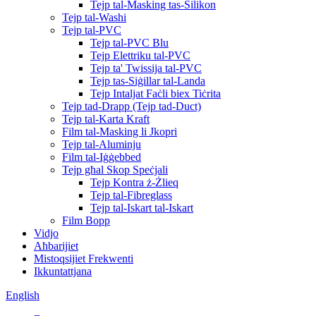
Tejp tal-Masking tas-Silikon
Tejp tal-Washi
Tejp tal-PVC
Tejp tal-PVC Blu
Tejp Elettriku tal-PVC
Tejp ta' Twissija tal-PVC
Tejp tas-Siġillar tal-Landa
Tejp Intaljat Faċli biex Tiċrita
Tejp tad-Drapp (Tejp tad-Duct)
Tejp tal-Karta Kraft
Film tal-Masking li Jkopri
Tejp tal-Aluminju
Film tal-Iġġebbed
Tejp għal Skop Speċjali
Tejp Kontra ż-Żlieq
Tejp tal-Fibreglass
Tejp tal-Iskart tal-Iskart
Film Bopp
Vidjo
Aħbarijiet
Mistoqsijiet Frekwenti
Ikkuntattjana
English