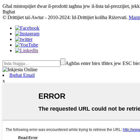
Għal mistoqsijiet dwar il-prodotti tagħna jew il-lista tal-prezzijiet, j
Ibgħat
© Drittijiet tal-Awtur - 2010-2024: Id-Drittijiet kollha Riżervati.
Mappa
Agħfas enter biex tfittex jew ESC bie
Ibgħat Email
x