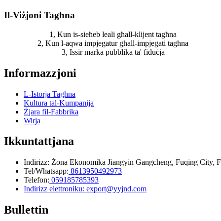
Il-Viżjoni Tagħna
1, Kun is-sieħeb leali għall-klijent tagħna
2, Kun l-aqwa impjegatur għall-impjegati tagħna
3, Issir marka pubblika ta' fiduċja
Informazzjoni
L-Istorja Tagħna
Kultura tal-Kumpanija
Żjara fil-Fabbrika
Wirja
Ikkuntattjana
Indirizz: Żona Ekonomika Jiangyin Gangcheng, Fuqing City, Fu
Tel/Whatsapp:
8613950492973
Telefon:
059185785393
Indirizz elettroniku: export@yyjnd.com
Bullettin