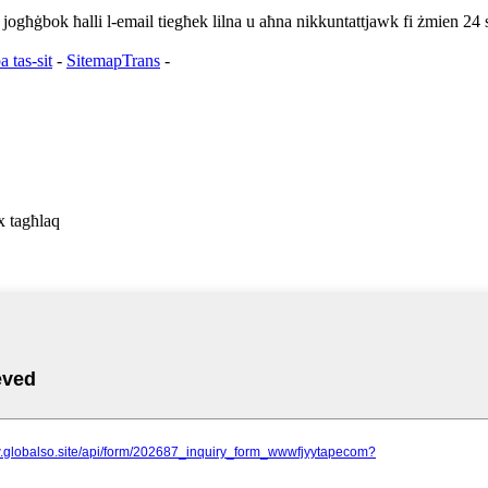
ekk jogħġbok ħalli l-email tiegħek lilna u aħna nikkuntattjawk fi żmien 24 
 tas-sit
-
SitemapTrans
-
x tagħlaq