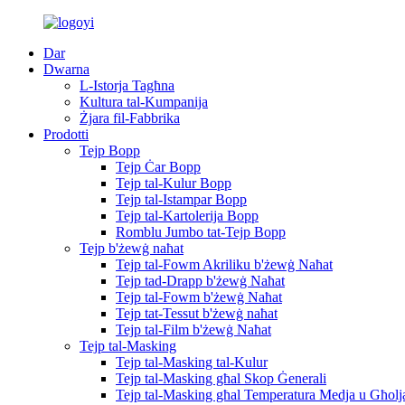
Dar
Dwarna
L-Istorja Tagħna
Kultura tal-Kumpanija
Żjara fil-Fabbrika
Prodotti
Tejp Bopp
Tejp Ċar Bopp
Tejp tal-Kulur Bopp
Tejp tal-Istampar Bopp
Tejp tal-Kartolerija Bopp
Romblu Jumbo tat-Tejp Bopp
Tejp b'żewġ naħat
Tejp tal-Fowm Akriliku b'żewġ Naħat
Tejp tad-Drapp b'żewġ Naħat
Tejp tal-Fowm b'żewġ Naħat
Tejp tat-Tessut b'żewġ naħat
Tejp tal-Film b'żewġ Naħat
Tejp tal-Masking
Tejp tal-Masking tal-Kulur
Tejp tal-Masking għal Skop Ġenerali
Tejp tal-Masking għal Temperatura Medja u Għolj