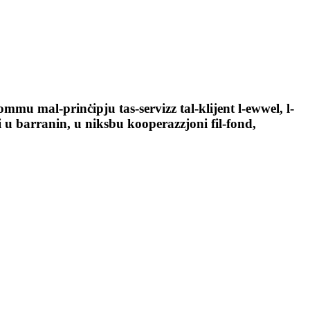
żommu mal-prinċipju tas-servizz tal-klijent l-ewwel, l-
ċi u barranin, u niksbu kooperazzjoni fil-fond,