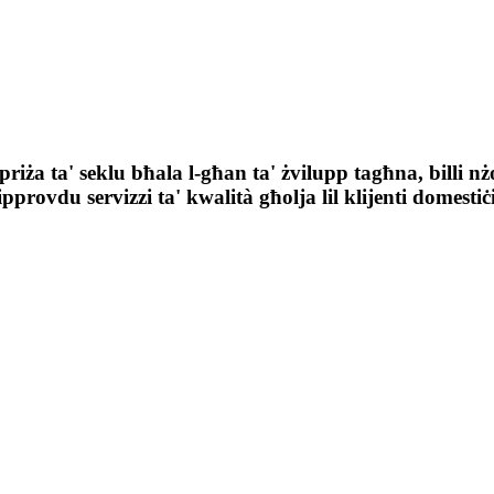
apriża ta' seklu bħala l-għan ta' żvilupp tagħna, billi n
pprovdu servizzi ta' kwalità għolja lil klijenti domesti