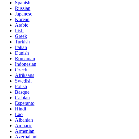
Spanish
Russian
Japanese
Korean
Arabic
Irish
Greek
Turkish
Italian
Danish
Romanian
Indonesian
Czech
Afrikaans
Swedish
Polish
Basque
Catalan
Esperanto
Hindi
Lao
Albanian
Amharic
Armenian
Azerbaijani