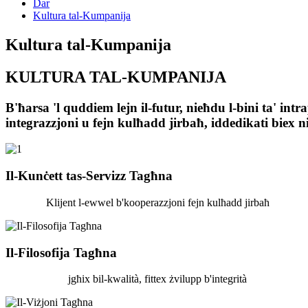
Dar
Kultura tal-Kumpanija
Kultura tal-Kumpanija
KULTURA TAL-KUMPANIJA
B'ħarsa 'l quddiem lejn il-futur, nieħdu l-bini ta' intr
integrazzjoni u fejn kulħadd jirbaħ, iddedikati biex ni
Il-Kunċett tas-Servizz Tagħna
Klijent l-ewwel b'kooperazzjoni fejn kulħadd jirbaħ
Il-Filosofija Tagħna
jgħix bil-kwalità, fittex żvilupp b'integrità