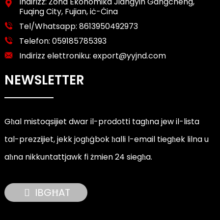
Indirizz: Żona Ekonomika Jiangyin Gangcheng,
Fuqing City, Fujian, iċ-Ċina
Tel/Whatsapp:
8613950492973
Telefon:
059185785393
Indirizz elettroniku:
export@yyjnd.com
NEWSLETTER
Għal mistoqsijiet dwar il-prodotti tagħna jew il-lista
tal-prezzijiet, jekk jogħġbok ħalli l-email tiegħek lilna u
aħna nikkuntattjawk fi żmien 24 siegħa.
IBGĦAT