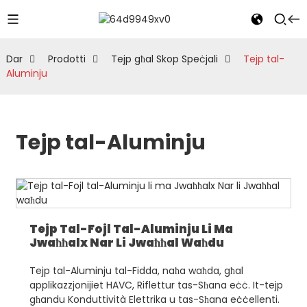
Dar
Prodotti
Tejp għal Skop Speċjali
Tejp tal-
Aluminju
Tejp tal-Aluminju
Tejp Tal-Fojl Tal-Aluminju Li Ma
Jwaħħalx Nar Li Jwaħħal Waħdu
Tejp tal-Aluminju tal-Fidda, naħa waħda, għal
applikazzjonijiet HAVC, Riflettur tas-Sħana eċċ. It-tejp
għandu Konduttività Elettrika u tas-Sħana eċċellenti.