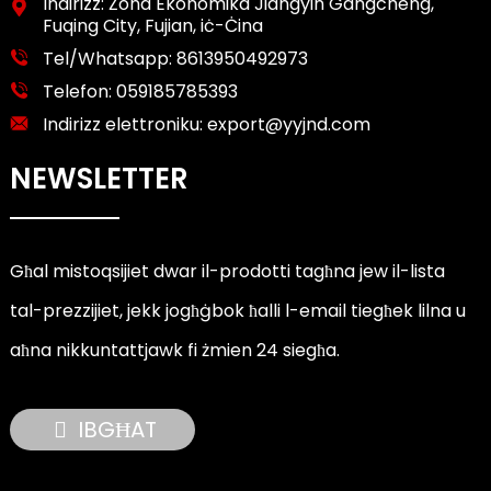
Indirizz: Żona Ekonomika Jiangyin Gangcheng,
Fuqing City, Fujian, iċ-Ċina
Tel/Whatsapp:
8613950492973
Telefon:
059185785393
Indirizz elettroniku:
export@yyjnd.com
NEWSLETTER
Għal mistoqsijiet dwar il-prodotti tagħna jew il-lista
tal-prezzijiet, jekk jogħġbok ħalli l-email tiegħek lilna u
aħna nikkuntattjawk fi żmien 24 siegħa.
IBGĦAT