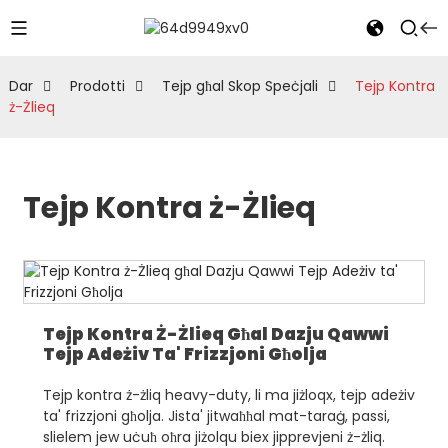
Dar
Prodotti
Tejp għal Skop Speċjali
Tejp Kontra
ż-Żlieq
Tejp Kontra ż-Żlieq
Tejp Kontra Ż-Żlieq Għal Dazju Qawwi
Tejp Adeżiv Ta' Frizzjoni Għolja
Tejp kontra ż-żliq heavy-duty, li ma jiżloqx, tejp adeżiv
ta' frizzjoni għolja. Jista' jitwaħħal mat-taraġ, passi,
slielem jew uċuħ oħra jiżolqu biex jipprevjeni ż-żliq.