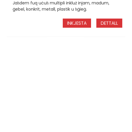
Jaħdem fuq uċuħ multipli inkluż injam, madum,
ġebel, konkrit, metall, plastik u ħġieġ.
INKJESTA
DETTALL