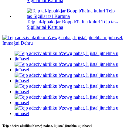
Siġillar tal-Kartuna
Tejp tal-Ippakkjar Bopp b'ħafna kuluri Tejp tas-
Siġillar tal-Kartuna
Tejp adeżiv akriliku b'żewġ naħat, li jista' jitneħħa u jinħasel