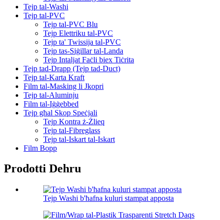
Tejp tal-Washi
Tejp tal-PVC
Tejp tal-PVC Blu
Tejp Elettriku tal-PVC
Tejp ta' Twissija tal-PVC
Tejp tas-Siġillar tal-Landa
Tejp Intaljat Faċli biex Tiċrita
Tejp tad-Drapp (Tejp tad-Duct)
Tejp tal-Karta Kraft
Film tal-Masking li Jkopri
Tejp tal-Aluminju
Film tal-Iġġebbed
Tejp għal Skop Speċjali
Tejp Kontra ż-Żlieq
Tejp tal-Fibreglass
Tejp tal-Iskart tal-Iskart
Film Bopp
Prodotti Dehru
Tejp Washi b'ħafna kuluri stampat apposta