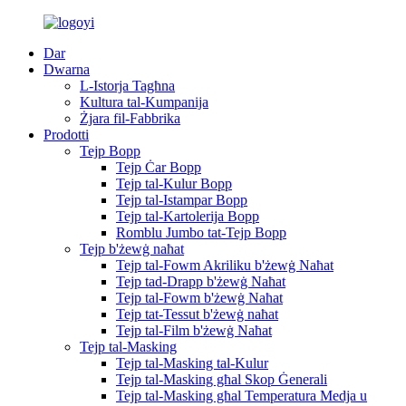
Dar
Dwarna
L-Istorja Tagħna
Kultura tal-Kumpanija
Żjara fil-Fabbrika
Prodotti
Tejp Bopp
Tejp Ċar Bopp
Tejp tal-Kulur Bopp
Tejp tal-Istampar Bopp
Tejp tal-Kartolerija Bopp
Romblu Jumbo tat-Tejp Bopp
Tejp b'żewġ naħat
Tejp tal-Fowm Akriliku b'żewġ Naħat
Tejp tad-Drapp b'żewġ Naħat
Tejp tal-Fowm b'żewġ Naħat
Tejp tat-Tessut b'żewġ naħat
Tejp tal-Film b'żewġ Naħat
Tejp tal-Masking
Tejp tal-Masking tal-Kulur
Tejp tal-Masking għal Skop Ġenerali
Tejp tal-Masking għal Temperatura Medja u