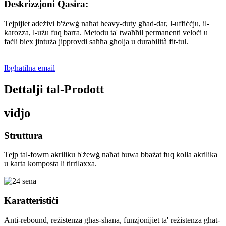
Deskrizzjoni Qasira:
Tejpijiet adeżivi b'żewġ naħat heavy-duty għad-dar, l-uffiċċju, il-
karozza, l-użu fuq barra. Metodu ta' twaħħil permanenti veloċi u
faċli biex jintuża jipprovdi saħħa għolja u durabilità fit-tul.
Ibgħatilna email
Dettalji tal-Prodott
vidjo
Struttura
Tejp tal-fowm akriliku b'żewġ naħat huwa bbażat fuq kolla akrilika
u karta komposta li tirrilaxxa.
Karatteristiċi
Anti-rebound, reżistenza għas-sħana, funzjonijiet ta' reżistenza għat-