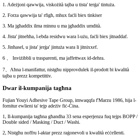
1. Adeżjoni qawwija, viskożità tajba u tista' terġa' tintuża.
2. Forza qawwija ta' rfigħ, mhux faċli biex tinkiser
3. Ma jgħaddix ilma minnu u ma jgħaddix umdità.
4. Jista' jitneħħa, l-ebda residwu wara l-użu, faċli biex jitnaddaf.
5. Jinħasel, u jista' jerġa' jintuża wara li jitnixxef.
6 、 Inviżibbli u trasparenti, ma jaffettwax id-dehra.
7、Aħna l-manifattur, nistgħu nipprovdulek il-prodott bi kwalità
tajba u prezz kompetittiv.
Dwar il-kumpanija tagħna
Fujian Youyi Adhesive Tape Group, imwaqqfa f'Marzu 1986, hija l-
fornitur ewlieni ta' tejp adeżiv fiċ-Ċina.
1, Il-kumpanija tagħna għandha 33 sena esperjenza fuq tejps BOPP /
Double sided / Masking / Duct / Washi.
2, Nistgħu noffru l-aktar prezz raġonevoli u kwalità eċċellenti.