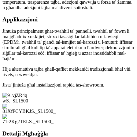
temperatura, trasparenza tajba, adeżjoni qawwija u forza ta' żamma,
u għandha adeżjoni tajba ma' diversi sottostrati.
Applikazzjoni
Jintuża prinċipalment għat-twaħħil ta' pannelli, twaħħil ta' fowm li
ma jgħaddix xokkijiet, strixxi tas-siġillar tal-bibien u t-twieqi
(EPDM), twaħħil ta' pjanċi tal-ismijiet tal-karozzi u l-muturi; iffissar
strutturali għal kull tip ta' apparat elettriku u ħardwer; dekorazzjoni u
siġillar tal-karozzi eċċ; iffissar ta' ħġieġ u azzar inossidabbli mal-
ħajt/art.
Hija alternattiva tajba għall-qafliet mekkaniċi tradizzjonali bħal viti,
rivets, u wweldjar.
Jista' jintuża għal installazzjoni rapida tas-showroom.
Dettalji Mgħaġġla