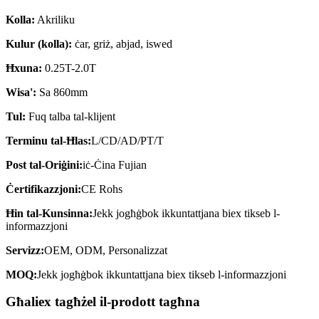
Kolla:
Akriliku
Kulur (kolla):
ċar, griż, abjad, iswed
Ħxuna:
0.25T-2.0T
Wisa':
Sa 860mm
Tul:
Fuq talba tal-klijent
Terminu tal-Ħlas:
L/CD/AD/PT/T
Post tal-Oriġini:
iċ-Ċina Fujian
Ċertifikazzjoni:
CE Rohs
Ħin tal-Kunsinna:
Jekk jogħġbok ikkuntattjana biex tikseb l-
informazzjoni
Servizz:
OEM, ODM, Personalizzat
MOQ:
Jekk jogħġbok ikkuntattjana biex tikseb l-informazzjoni
Għaliex tagħżel il-prodott tagħna