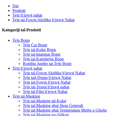
Dar
Prodotti
Tejp b'żewġ naħat
Tejp tal-Fowm Akriliku b'żewġ Naħat
Kategoriji tal-Prodotti
Tejp Bopp
Tejp Ċar Bopp
Tejp tal-Kulur Bopp
Tejp tal-Istampar Bopp
Tejp tal-Kartolerija Bopp
Romblu Jumbo tat-Tejp Bopp
Tejp b'żewġ naħat
Tejp tal-Fowm Akriliku b'żewġ Naħat
Tejp tad-Drapp b'żewġ Naħat
Tejp tal-Fowm b'żewġ Naħat
Tejp tat-Tessut b'żewġ naħat
Tejp tal-Film b'żewġ Naħat
Tejp tal-Masking
Tejp tal-Masking tal-Kulur
Tejp tal-Masking għal Skop Ġenerali
Tejp tal-Masking għal Temperatura Medja u Għolja
Tejp tal-Masking tas-Silikon