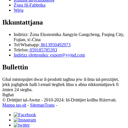
Żjara fil-Fabbrika
Wirja
Ikkuntattjana
Indirizz: Żona Ekonomika Jiangyin Gangcheng, Fuqing City,
Fujian, iċ-Ċina
Tel/Whatsapp:
8613950492973
Telefon:
059185785393
Indirizz elettroniku: export@yyjnd.com
Bullettin
Għal mistoqsijiet dwar il-prodotti tagħna jew il-lista tal-prezzijiet,
jekk jogħġbok ħalli l-email tiegħek lilna u aħna nikkuntattjawk fi
żmien 24 siegħa.
Ibgħat
© Drittijiet tal-Awtur - 2010-2024: Id-Drittijiet kollha Riżervati.
Mappa tas-sit
-
SitemapTrans
-