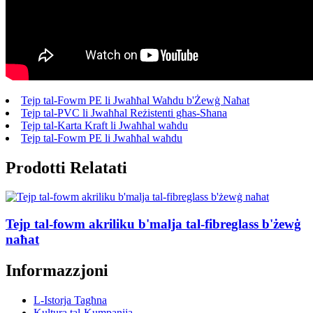
Tejp tal-Fowm PE li Jwaħħal Waħdu b'Żewġ Naħat
Tejp tal-PVC li Jwaħħal Reżistenti għas-Sħana
Tejp tal-Karta Kraft li Jwaħħal waħdu
Tejp tal-Fowm PE li Jwaħħal waħdu
Prodotti Relatati
Tejp tal-fowm akriliku b'malja tal-fibreglass b'żewġ
naħat
Informazzjoni
L-Istorja Tagħna
Kultura tal-Kumpanija