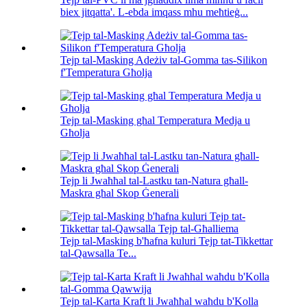
biex jitqatta'. L-ebda imqass mhu meħtieġ...
Tejp tal-Masking Adeżiv tal-Gomma tas-Silikon
f'Temperatura Għolja
Tejp tal-Masking għal Temperatura Medja u
Għolja
Tejp li Jwaħħal tal-Lastku tan-Natura għall-
Maskra għal Skop Ġenerali
Tejp tal-Masking b'ħafna kuluri Tejp tat-Tikkettar
tal-Qawsalla Te...
Tejp tal-Karta Kraft li Jwaħħal waħdu b'Kolla