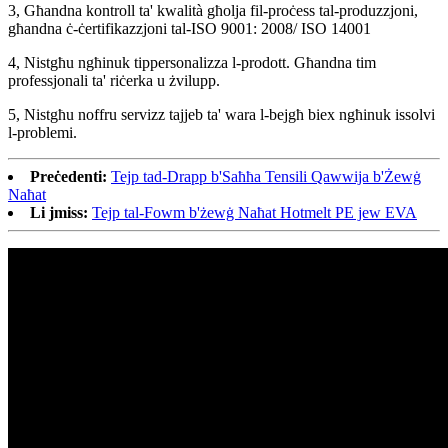
3, Għandna kontroll ta' kwalità għolja fil-proċess tal-produzzjoni,
għandna ċ-ċertifikazzjoni tal-ISO 9001: 2008/ ISO 14001
4, Nistgħu ngħinuk tippersonalizza l-prodott. Għandna tim
professjonali ta' riċerka u żvilupp.
5, Nistgħu noffru servizz tajjeb ta' wara l-bejgħ biex ngħinuk issolvi
l-problemi.
Preċedenti:
Tejp tad-Drapp b'Saħħa Tensili Qawwija b'Żewġ
Naħat
Li jmiss:
Tejp tal-Fowm b'żewġ Naħat Hotmelt PE jew EVA