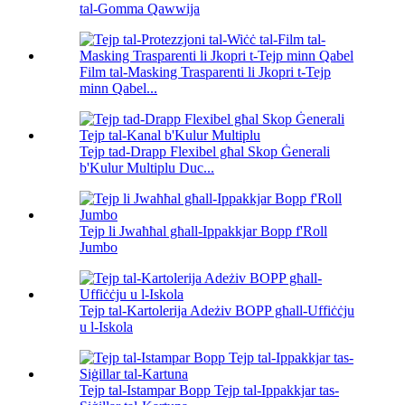
tal-Gomma Qawwija
Film tal-Masking Trasparenti li Jkopri t-Tejp
minn Qabel...
Tejp tad-Drapp Flexibel għal Skop Ġenerali
b'Kulur Multiplu Duc...
Tejp li Jwaħħal għall-Ippakkjar Bopp f'Roll
Jumbo
Tejp tal-Kartolerija Adeżiv BOPP għall-Uffiċċju
u l-Iskola
Tejp tal-Istampar Bopp Tejp tal-Ippakkjar tas-