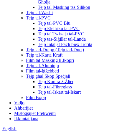
Għolja
Tejp tal-Masking tas-Silikon
Tejp tal-Washi
Tejp tal-PVC
Tejp tal-PVC Blu
Tejp Elettriku tal-PVC
Tejp ta' Twissija tal-PVC
Tejp tas-Siġillar tal-Landa
Tejp Intaljat Faċli biex Tiċrita
Tejp tad-Drapp (Tejp tad-Duct)
Tejp tal-Karta Kraft
Film tal-Masking li Jkopri
Tejp tal-Aluminju
Film tal-Iġġebbed
Tejp għal Skop Speċjali
Tejp Kontra ż-Żlieq
Tejp tal-Fibreglass
Tejp tal-Iskart tal-Iskart
Film Bopp
Vidjo
Aħbarijiet
Mistoqsijiet Frekwenti
Ikkuntattjana
English