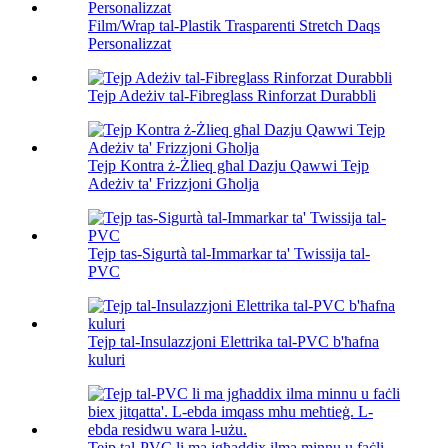
Film/Wrap tal-Plastik Trasparenti Stretch Daqs
Personalizzat
Tejp Adeżiv tal-Fibreglass Rinforzat Durabbli
Tejp Kontra ż-Żlieq għal Dazju Qawwi Tejp
Adeżiv ta' Frizzjoni Għolja
Tejp tas-Sigurtà tal-Immarkar ta' Twissija tal-
PVC
Tejp tal-Insulazzjoni Elettrika tal-PVC b'ħafna
kuluri
Tejp tal-PVC li ma jgħaddix ilma minnu u faċli