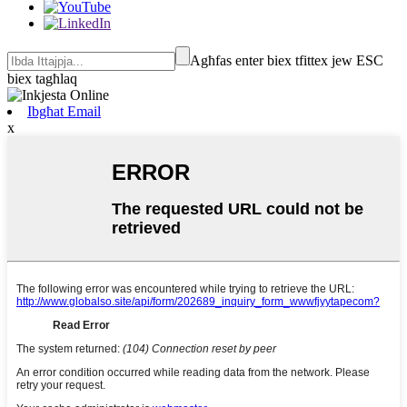
Agħfas enter biex tfittex jew ESC
biex tagħlaq
Ibgħat Email
x